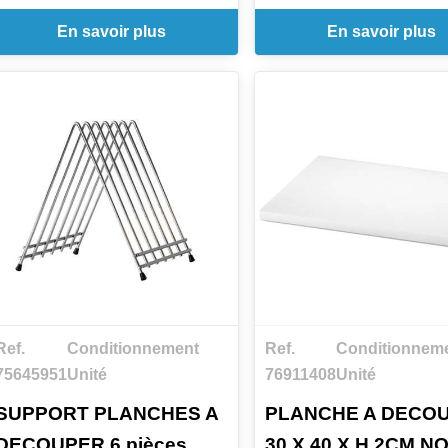
En savoir plus
En savoir plus
Ref.
Conditionnement
Ref.
Conditionnem
75645951
Unité
76911408
Unité
SUPPORT PLANCHES A
PLANCHE A DECO
DECOUPER 6 pièces
30 X 40 X H.2CM NO