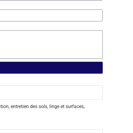
. 25%
e
idité
ec
on, entretien des sols, linge et surfaces,