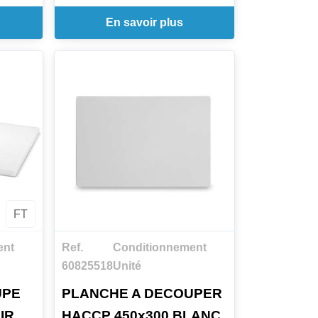
En savoir plus
FT
ent
Ref.
Conditionnement
60825518
Unité
UPE
PLANCHE A DECOUPER
IR
HACCP 450x300 BLANC