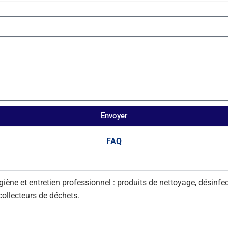
proprietés: Longue durée
plus résitant à l'abrasion.
Température de fusion
(135,4ºC). Température d
ramolissement (83ºC). Rig
maximale. Conforme à la
régulation 1935/2004 Av
pieds en silicone
Envoyer
FAQ
ne et entretien professionnel : produits de nettoyage, désinfecti
 collecteurs de déchets.