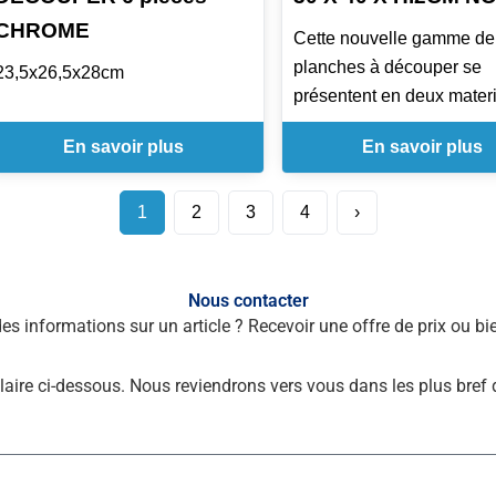
CHROME
Cette nouvelle gamme de
planches à découper se
23,5x26,5x28cm
présentent en deux mater
differents: certaines sont
En savoir plus
En savoir plus
produites en Polyéthylèn
par injection et la majorité
gamme est produite en
1
2
3
4
›
Polyéthylène 500 de haut
densité (HD PE 500) par 
compression Caractéristi
Nous contacter
des informations sur un article ? Recevoir une offre de prix ou 
principales Les planches 
découper fabriquées en
polyéthylène 500 hautes
laire ci-dessous. Nous reviendrons vers vous dans les plus bref 
densités ont un poids
moleculaire (HMWPE) pl
grand qui offre les suivan