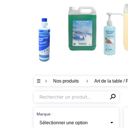
☰
Nos produits
Art de la table / 
⚲
✕
Marque :
Sélectionner une option