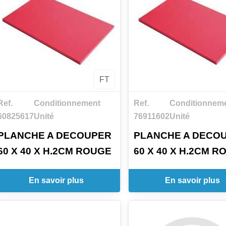
FT
Ref.
Conditionnement
Ref.
Conditionnem
60825617
Unité
76911602
Unité
PLANCHE A DECOUPER
PLANCHE A DECO
60 X 40 X H.2CM ROUGE
60 X 40 X H.2CM R
En savoir plus
En savoir plus