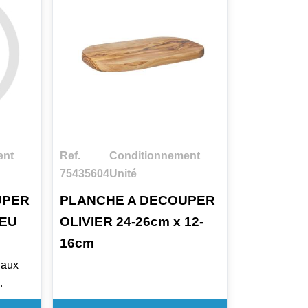
ent
Ref.
Conditionnement
75435604
Unité
UPER
PLANCHE A DECOUPER
LEU
OLIVIER 24-26cm x 12-
16cm
iaux
e (PE)