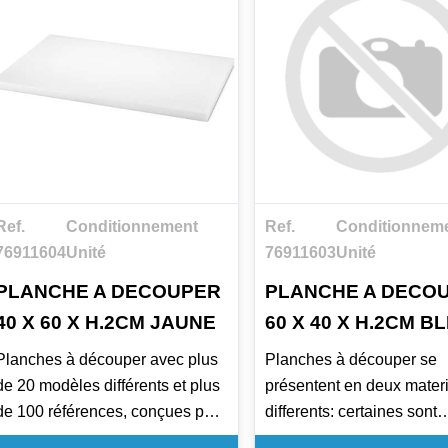
Ref.
Conditionnement
Ref.
Conditionnem
76911604
Unité
76911603
Unité
PLANCHE A DECOUPER
PLANCHE A DECO
40 X 60 X H.2CM JAUNE
60 X 40 X H.2CM B
Planches à découper avec plus
Planches à découper se
de 20 modèles différents et plus
présentent en deux mater
de 100 références, conçues pour
differents: certaines sont
satisfaire tous les besoins du
produites en Polyéthylèn