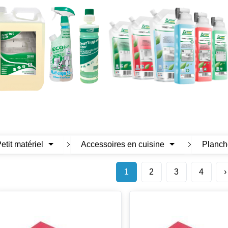
Petit matériel
Accessoires en cuisine
Planch
1
2
3
4
›