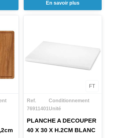
En savoir plus
 de la
e
thermo
FT
ent
Ref.
Conditionnement
76911401
Unité
PLANCHE A DECOUPER
,2cm
40 X 30 X H.2CM BLANC