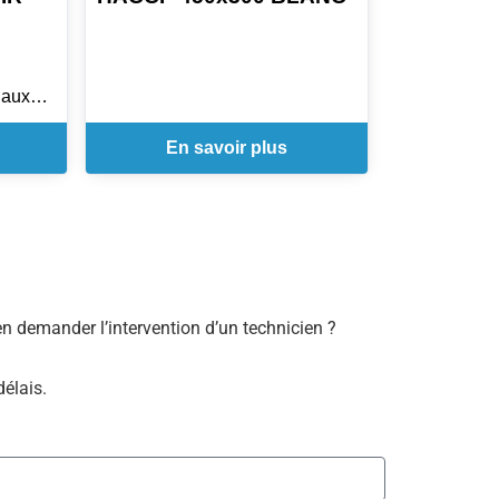
iaux
En savoir plus
e (PE)
 de la
e
thermo
ques
bien demander l’intervention d’un technicien ?
à
délais.
us
tes