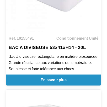
Ref. 10155491
Conditionnement Unité
BAC A DIVISEUSE 53x41xH14 - 20L
Bac à diviseuse rectangulaire en matière biosourcée.
Grande résistance aux variations de température.
Souplesse et forte tolérance aux chocs.
Compatible avec les échelles à diviseuses.
En savoir plus
Le bac à diviseuse rectangulaire en matière
biosourcée est d'aspect blanc sans colorant.
La matière biosourcée provient de ressources
naturelles et renouvelables au lieu de ressources
limitées comme les énergies fossiles.