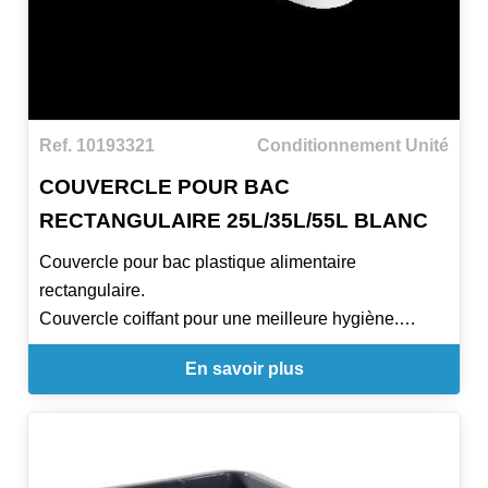
Ref. 10193321
Conditionnement Unité
COUVERCLE POUR BAC
RECTANGULAIRE 25L/35L/55L BLANC
Couvercle pour bac plastique alimentaire
rectangulaire.
Couvercle coiffant pour une meilleure hygiène.
En savoir plus
Hauteur 35MMxLarg.400MMxLong. 600MM