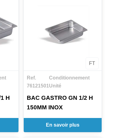
FT
ent
Ref.
Conditionnement
76121501
Unité
1 H
BAC GASTRO GN 1/2 H
150MM INOX
En savoir plus