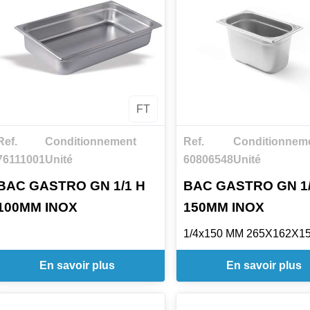
FT
Ref.
Conditionnement
Ref.
Conditionneme
76111001
Unité
60806548
Unité
BAC GASTRO GN 1/1 H
BAC GASTRO GN 1/
100MM INOX
150MM INOX
1/4x150 MM 265X162X1
En savoir plus
En savoir plus