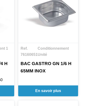
nt 1
Ref.
Conditionnement
76160651
Unité
4 H
BAC GASTRO GN 1/6 H
65MM INOX
50
En savoir plus