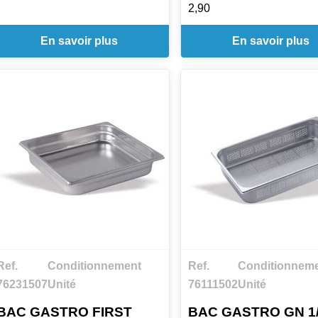
2,90
En savoir plus
En savoir plus
Ref.
Conditionnement
Ref.
Conditionnem
76231507
Unité
76111502
Unité
BAC GASTRO FIRST
BAC GASTRO GN 1