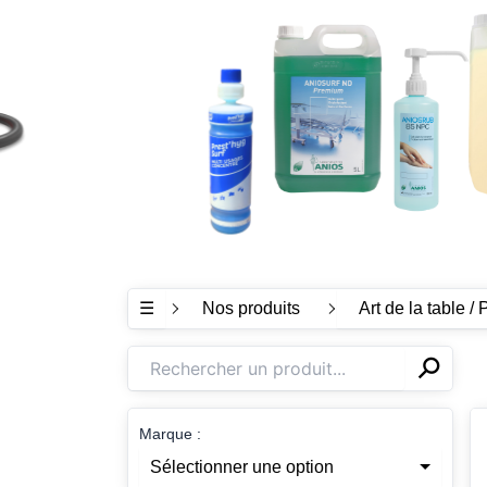
☰
Nos produits
Art de la table / 
⚲
✕
Marque :
Sélectionner une option