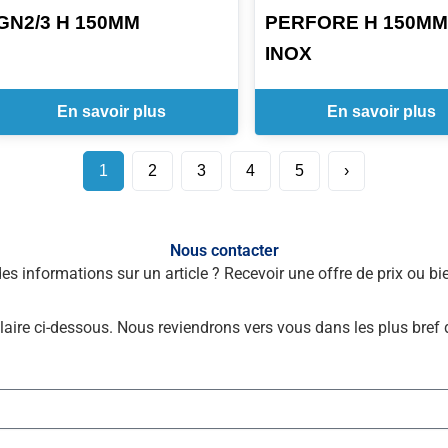
GN2/3 H 150MM
PERFORE H 150MM
INOX
En savoir plus
En savoir plus
1
2
3
4
5
›
Nous contacter
des informations sur un article ? Recevoir une offre de prix ou 
laire ci-dessous. Nous reviendrons vers vous dans les plus bref 