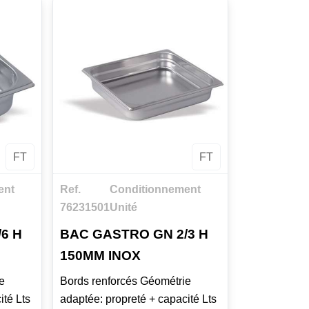
FT
FT
ent
Ref.
Conditionnement
76231501
Unité
6 H
BAC GASTRO GN 2/3 H
150MM INOX
e
Bords renforcés Géométrie
ité Lts
adaptée: propreté + capacité Lts