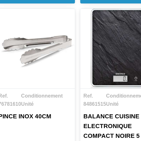
durables, conçues pour u
usage intensif.
Long. 44cm
Ref.
Conditionnement
Ref.
Conditionnem
76781610
Unité
84861515
Unité
PINCE INOX 40CM
BALANCE CUISINE
ELECTRONIQUE
COMPACT NOIRE 5