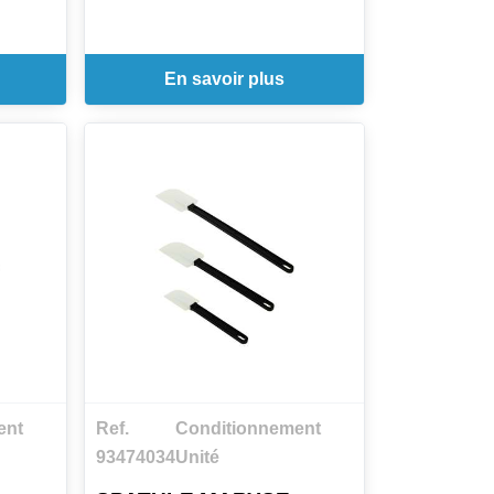
En savoir plus
ent
Ref.
Conditionnement
93474034
Unité