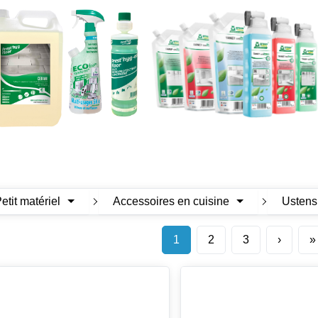
Petit matériel
Accessoires en cuisine
Ustens
1
2
3
›
»