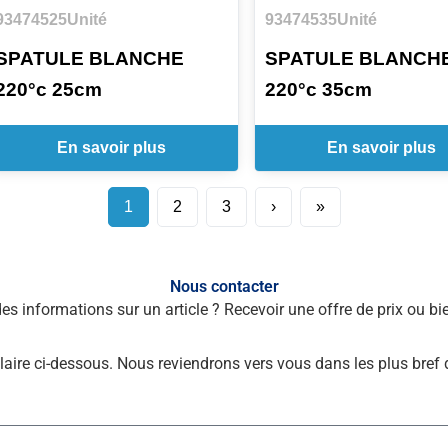
93474525
Unité
93474535
Unité
SPATULE BLANCHE
SPATULE BLANCH
220°c 25cm
220°c 35cm
En savoir plus
En savoir plus
1
2
3
›
»
Nous contacter
des informations sur un article ? Recevoir une offre de prix ou 
laire ci-dessous. Nous reviendrons vers vous dans les plus bref 