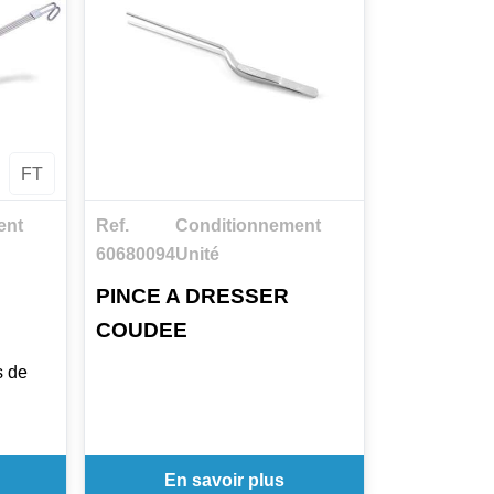
FT
ent
Ref.
Conditionnement
60680094
Unité
PINCE A DRESSER
COUDEE
s de
s
En savoir plus
 et