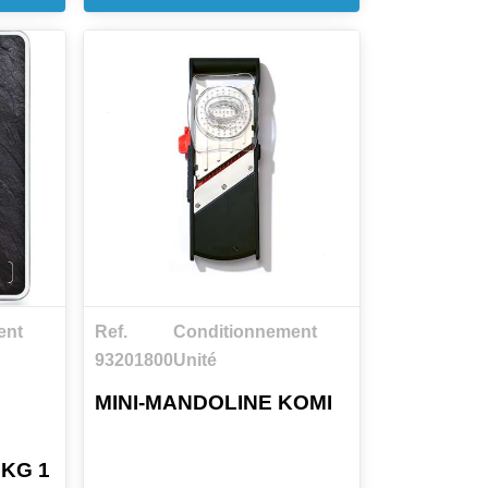
n
ent
Ref.
Conditionnement
93201800
Unité
MINI-MANDOLINE KOMI
 KG 1