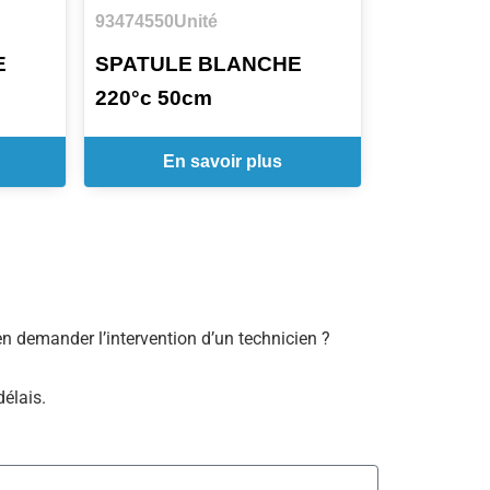
93474550
Unité
E
SPATULE BLANCHE
220°c 50cm
En savoir plus
bien demander l’intervention d’un technicien ?
délais.