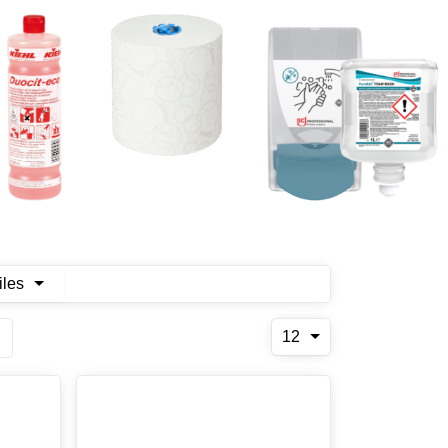
iles
12