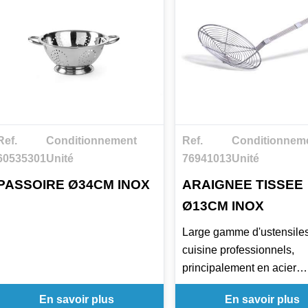
Ref.
Conditionnement
Ref.
Conditionnem
60535301
Unité
76941013
Unité
PASSOIRE Ø34CM INOX
ARAIGNEE TISSEE
Ø13CM INOX
Large gamme d'ustensile
cuisine professionnels,
principalement en acier
inoxydable, y compris de
En savoir plus
En savoir plus
araignées très résistantes