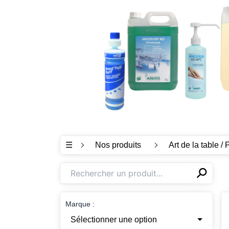
☰
Nos produits
Art de la table / 
⚲
✕
Marque :
Sélectionner une option