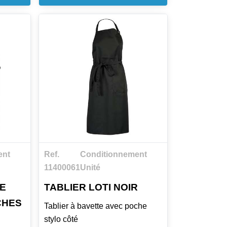
Largeur : 105cm
Longueur ceinture : 100cm
Existe en 3 coloris : Blanc, Noir,
Marine
ent
Ref.
Conditionnement
11400061
Unité
TE
TABLIER LOTI NOIR
CHES
Tablier à bavette avec poche
stylo côté