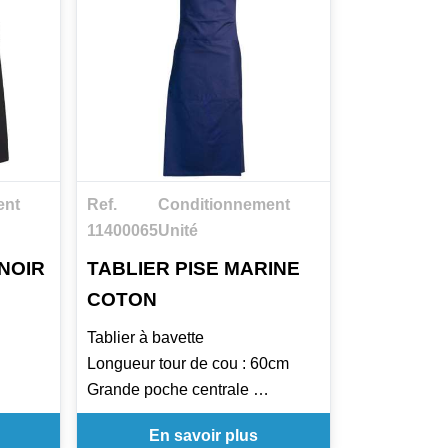
ent
Ref.
Conditionnement
11400065
Unité
NOIR
TABLIER PISE MARINE
COTON
Tablier à bavette
Longueur tour de cou : 60cm
00cm
Grande poche centrale
 Blanc,
Ceinture lacette tresse
En savoir plus
ir,
Hauteur : 100cm