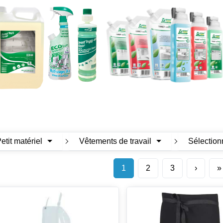
Petit matériel
Vêtements de travail
Sélection
1
2
3
›
»