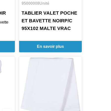
95000008
Unité
OIR
TABLIER VALET POCHE
ET BAVETTE NOIRP/C
avette
95X102 MALTE VRAC
une
En savoir plus
m