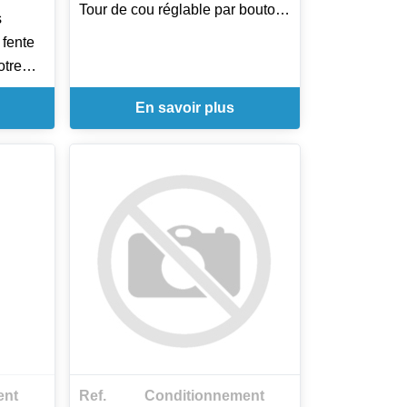
Tour de cou réglable par boutons
s
pressions
 fente
1 poche basse côté gauche
otre
Ceinture tissu : 110cm
Hauteur : 90cm
En savoir plus
Largeur : 70cm
trale
Existe en 14 coloris : Noir, Blanc,
Rouge, Moka, Anthracite, Beige,
Bleu roi, Bordeaux, Fuschia,
Gris clair, Marine, Melon,
: 98cm
Pistache, Prune
a,
stache,
ent
Ref.
Conditionnement