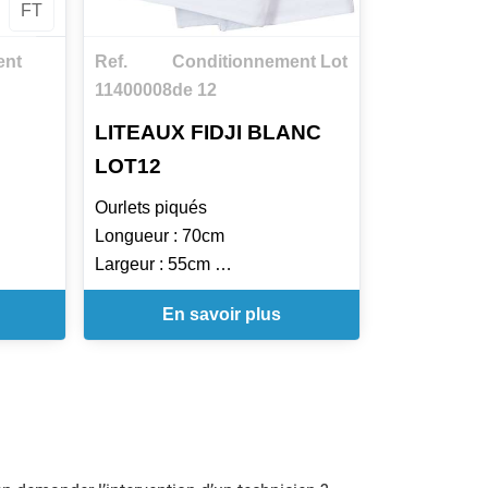
FT
ent
Ref.
Conditionnement Lot
11400008
de 12
LITEAUX FIDJI BLANC
LOT12
Ourlets piqués
Longueur : 70cm
Largeur : 55cm
Uniquement en lot de 12
En savoir plus