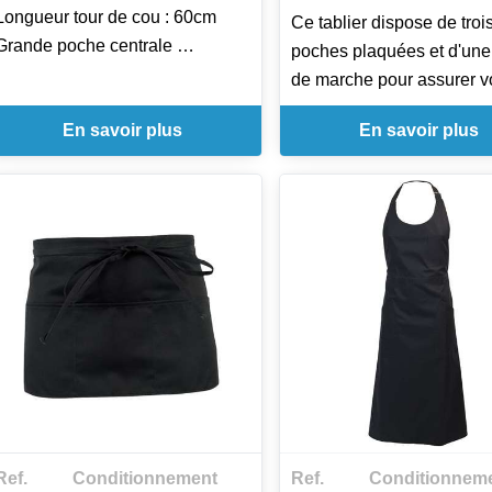
Longueur tour de cou : 60cm
Ce tablier dispose de troi
Grande poche centrale
poches plaquées et d'une
Ceinture lacette tresse
de marche pour assurer v
Hauteur : 100cm
aisance.
En savoir plus
En savoir plus
Largeur : 105cm
Longueur ceinture : 100cm
3 poches plaquées : 1 cen
Existe en 3 coloris : Blanc, Noir,
et 2 côtés
Marine
Fente de marche
Ceinture tissu : 100cm
Hauteur : 59cm/ Largeur 
Existe en 7 coloris: fuchsi
prune, noir, anthracite, pi
rouge et chocolat.
Ref.
Conditionnement
Ref.
Conditionnem