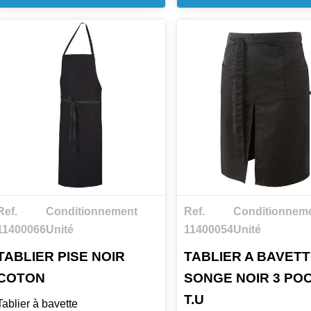
Marine
de la directive européennes
89/686/CEE
Ref.
Conditionnement
Ref.
Conditionnem
11400066
Unité
11400054
Unité
TABLIER PISE NOIR
TABLIER A BAVET
COTON
SONGE NOIR 3 PO
T.U
Tablier à bavette