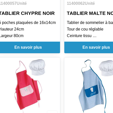
11400057
Unité
11400062
Unité
TABLIER CHYPRE NOIR
TABLIER MALTE N
5 poches plaquées de 16x14cm
Tablier de sommelier à b
Hauteur 24cm
Tour de cou réglable
Largeur 80cm
Ceinture tissu
1 poche stylo poitrine et 
En savoir plus
En savoir plus
poche basse
Hauteur : 110cm
Largeur : 95cm
Longueur ceinture : 100c