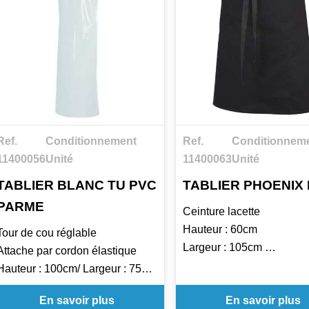
Ref.
Conditionnement
Ref.
Conditionnem
11400056
Unité
11400063
Unité
TABLIER BLANC TU PVC
TABLIER PHOENIX 
PARME
Ceinture lacette
Hauteur : 60cm
Tour de cou réglable
Largeur : 105cm
Attache par cordon élastique
Longueur de ceinture : 1
Hauteur : 100cm/ Largeur : 75cm
Existe en 6 coloris : Noir,
Longueur ceinture : 89cm
En savoir plus
En savoir plus
Rouge, Anthracite, Gris cla
Tablier conforme aux exigences