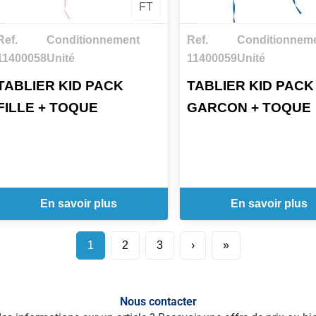
FT
Ref.
Conditionnement
Ref.
Conditionnem
11400058
Unité
11400059
Unité
TABLIER KID PACK
TABLIER KID PACK
FILLE + TOQUE
GARCON + TOQUE
En savoir plus
En savoir plus
1
2
3
›
»
Nous contacter