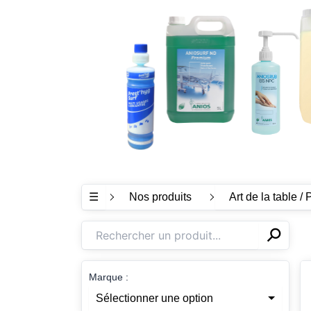
☰
Nos produits
Art de la table / 
⚲
✕
Marque :
Sélectionner une option