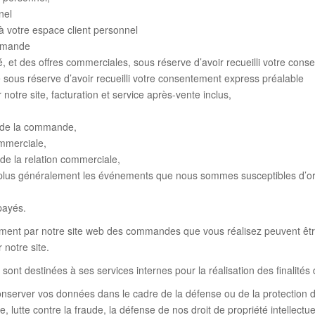
nel
à votre espace client personnel
ommande
té, et des offres commerciales, sous réserve d’avoir recueilli votre con
é sous réserve d’avoir recueilli votre consentement express préalable
notre site, facturation et service après-vente inclus,
n de la commande,
ommerciale,
 de la relation commerciale,
et plus généralement les événements que nous sommes susceptibles d’orga
payés.
ment par notre site web des commandes que vous réalisez peuvent êt
 notre site.
nt destinées à ses services internes pour la réalisation des finalités d
nserver vos données dans le cadre de la défense ou de la protection de
tte contre la fraude, la défense de nos droit de propriété intellectuell