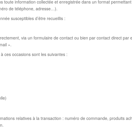
 toute information collectée et enregistrée dans un format permettant 
uméro de téléphone, adresse…).
onnée susceptibles d’être recueillis :
ctement, via un formulaire de contact ou bien par contact direct par em
mail ».
à ces occasions sont les suivantes :
elle)
rmations relatives à la transaction : numéro de commande, produits ac
n.