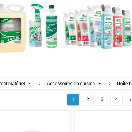
Petit matériel
Accessoires en cuisine
Boîte 
1
2
3
4
›