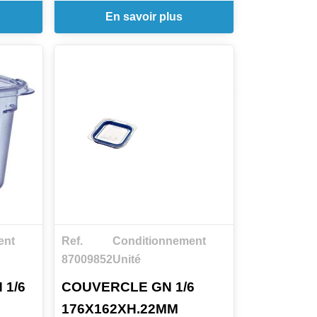
En savoir plus
ent
Ref.
Conditionnement
87009852
Unité
 1/6
COUVERCLE GN 1/6
176X162XH.22MM