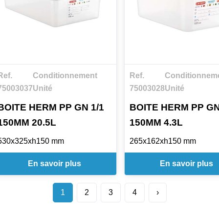
Ref.
Conditionnement
Ref.
Conditionnem
75003037
Unité
75003028
Unité
BOITE HERM PP GN 1/1
BOITE HERM PP GN
150MM 20.5L
150MM 4.3L
530x325xh150 mm
265x162xh150 mm
En savoir plus
En savoir plus
1
2
3
4
›