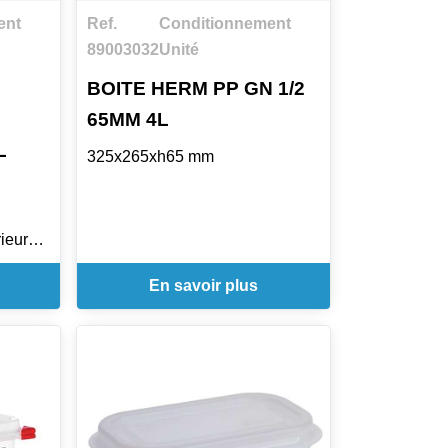
ent
Ref.
Conditionnement
89003032
Unité
BOITE HERM PP GN 1/2
65MM 4L
L
325x265xh65 mm
ieures.
et
En savoir plus
che.
et