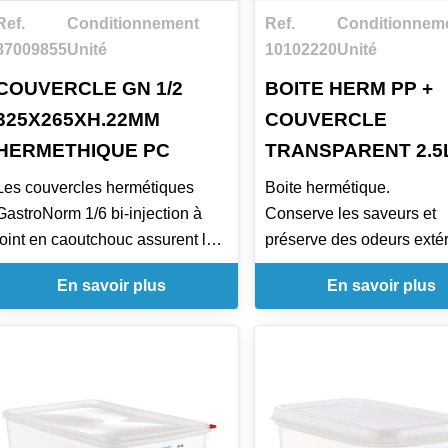
Ref.
Conditionnement
Ref.
Conditionnem
87009855
Unité
10102220
Unité
COUVERCLE GN 1/2
BOITE HERM PP +
325X265XH.22MM
COUVERCLE
HERMETHIQUE PC
TRANSPARENT 2.5
Les couvercles hermétiques
Boite hermétique.
GastroNorm 1/6 bi-injection à
Conserve les saveurs et
joint en caoutchouc assurent la
préserve des odeurs extér
protection maximum des
Laisse le contenu visible 
En savoir plus
En savoir plus
denrées alimentaires y compris
reconnaissable.
dans les grands bacs.
Couvercle souple et étan
Boite transparente en PP 
couvercle blanc en PEBD