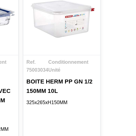
ent
Ref.
Conditionnement
75003034
Unité
BOITE HERM PP GN 1/2
VEC
150MM 10L
MM
325x265xH150MM
22MM