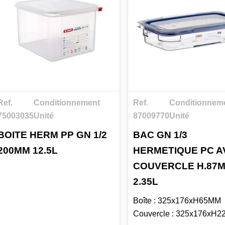
Ref.
Conditionnement
Ref.
Conditionnem
75003035
Unité
87009770
Unité
BOITE HERM PP GN 1/2
BAC GN 1/3
200MM 12.5L
HERMETIQUE PC A
COUVERCLE H.87
2.35L
Boîte : 325x176xH65MM
Couvercle : 325x176xH