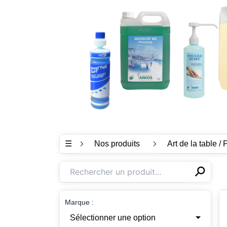
☰
Nos produits
Art de la table / 
⚲
✕
Marque :
Sélectionner une option