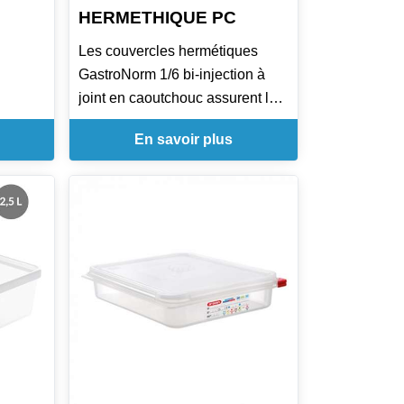
HERMETHIQUE PC
Les couvercles hermétiques
GastroNorm 1/6 bi-injection à
joint en caoutchouc assurent la
protection maximum des
En savoir plus
denrées alimentaires y compris
dans les grands bacs.