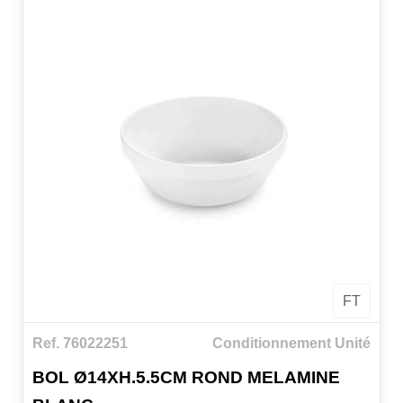
lacorrosion. Non toxique. Non odorant.
Léger.Déformation de forme libre. Faible
conductivitéthermique. Utilisations : Non
recommandé micro-ondes. Four non recommandé.
Flamme directenon recommandée. Produits
pétroliers etchimiques non recommandés.
Larg.12xLong.12xHaut.4.5CM
FT
Ref. 76022251
Conditionnement Unité
BOL Ø14XH.5.5CM ROND MELAMINE