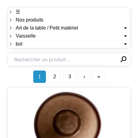
☰
Nos produits
Art de la table / Petit matériel
Vaisselle
bol
⚲
✕
1
2
3
›
»