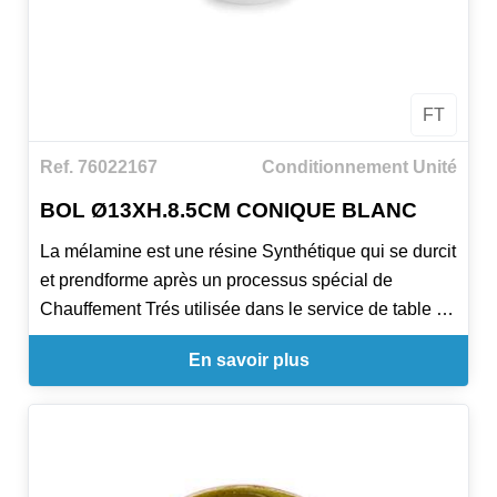
FT
Ref. 76022167
Conditionnement Unité
BOL Ø13XH.8.5CM CONIQUE BLANC
La mélamine est une résine Synthétique qui se durcit
et prendforme après un processus spécial de
Chauffement Trés utilisée dans le service de table et
buffet par ses properties. Principales
En savoir plus
caractéristiques: Contact avec aliments certifié par
SGS. Températures entre -20ºC und +70ºC.
Propriétés: Résistante à la chaleur. Résistante à la
corrosion. Non-toxique. Inodore. Légère.
Indéformable. Baisse conductivité de la chaleur.