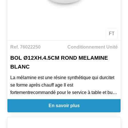
FT
Ref. 76022250
Conditionnement Unité
BOL Ø12XH.4.5CM ROND MELAMINE
BLANC
La mélamine est une résine synthétique qui durcitet
se forme après chauff age Il est
fortementrecommandé pour le service à table et buff
et pourses propriétés. Caractéristiques principales
En savoir plus
:contact alimentaire approuvé certifi é par
SGS.Résiste aux températures -20ºC et
+70ºC.Propriétés : résistant à la chaleur. Résistant à