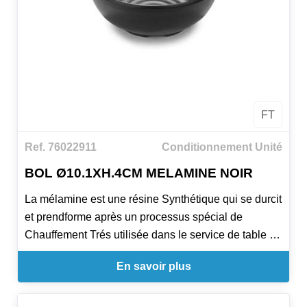
FT
Ref. 76022911
Conditionnement Unité
BOL Ø10.1XH.4CM MELAMINE NOIR
La mélamine est une résine Synthétique qui se durcit
et prendforme après un processus spécial de
Chauffement Trés utilisée dans le service de table et
buffet par ses properties. Principales
En savoir plus
caractéristiques: Contact avec aliments certifié par
SGS. Températures entre -20ºC und +70ºC.
Propriétés: Résistante à la chaleur. Résistante à la