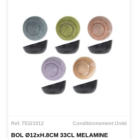
corrosion. Non-toxique. Inodore. Légère.
Indéformable. Baisse conductivité de la chaleur.
Usages: Non recommandée miro-ondes. Non
recommandée four. Non recommandée direct au feu.
Non recommandée huile ou produits chimiques.
Ref. 75321012
Conditionnement Unité
BOL Ø12xH.8CM 33CL MELAMINE