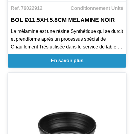
Ref. 76022912
Conditionnement Unité
BOL Ø11.5XH.5.8CM MELAMINE NOIR
La mélamine est une résine Synthétique qui se durcit
et prendforme après un processus spécial de
Chauffement Trés utilisée dans le service de table et
buffet par ses properties. Principales
En savoir plus
caractéristiques: Contact avec aliments certifié par
SGS. Températures entre -20ºC und +70ºC.
Propriétés: Résistante à la chaleur. Résistante à la
corrosion. Non-toxique. Inodore. Légère.
Indéformable. Baisse conductivité de la chaleur.
Usages: Non recommandée miro-ondes. Non
recommandée four. Non recommandée direct au feu.
Non recommandée huile ou produits chimiques.