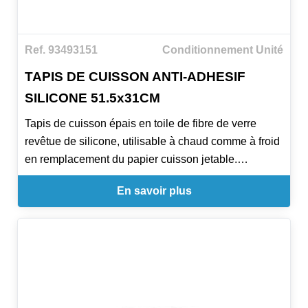
Ref. 93493151
Conditionnement Unité
TAPIS DE CUISSON ANTI-ADHESIF
SILICONE 51.5x31CM
Tapis de cuisson épais en toile de fibre de verre
revêtue de silicone, utilisable à chaud comme à froid
en remplacement du papier cuisson jetable.
Multifonctionnel : sert de support de cuisson, de
En savoir plus
réfrigération, de congélation, de surgélation…
Excellentes propriétés antiadhésives pour un
décollement facile des pâtisseries.
Tapis parfaitement plat, sans soudure : des
pâtisseries au résultat visuel impeccable.
Silicone de haute qualité : très grande résistance au
chaud comme au froid (de -40°C à +250°C).