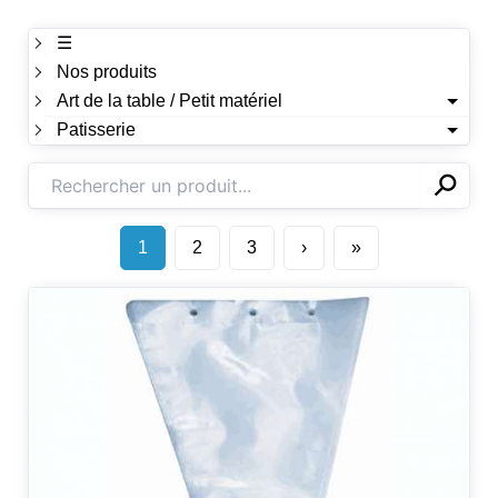
☰
Nos produits
Art de la table / Petit matériel
Patisserie
⚲
✕
1
2
3
›
»