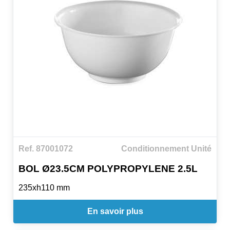
Tapis conçu pour un usage intensif.
Tapis durable : réutilisable près de 1 000 fois à haute
température.
Tailles disponibles : 40x30cm ; 60x40cm ; GN 1/1
(52x32cm).
Ref. 87001072
Conditionnement Unité
BOL Ø23.5CM POLYPROPYLENE 2.5L
235xh110 mm
En savoir plus