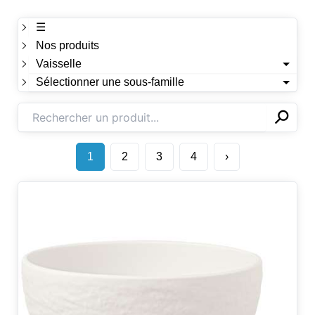
☰
Nos produits
Vaisselle
Sélectionner une sous-famille
⚲
✕
1
2
3
4
›