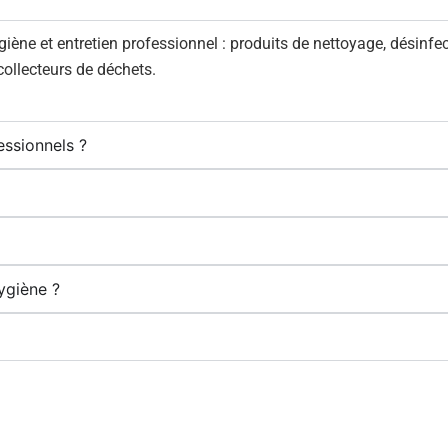
ne et entretien professionnel : produits de nettoyage, désinfecti
 collecteurs de déchets.
essionnels ?
ygiène ?
CONTACT
PAIEMENT & LIV