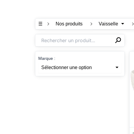
☰
Nos produits
Vaisselle
⚲
✕
Marque :
Sélectionner une option