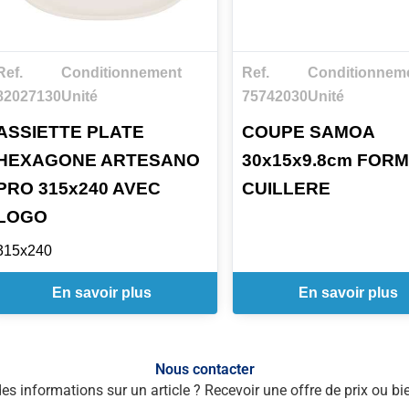
Ref.
Conditionnement
Ref.
Conditionnem
82027130
Unité
75742030
Unité
ASSIETTE PLATE
COUPE SAMOA
HEXAGONE ARTESANO
30x15x9.8cm FOR
PRO 315x240 AVEC
CUILLERE
LOGO
315x240
En savoir plus
En savoir plus
Nous contacter
des informations sur un article ? Recevoir une offre de prix ou 