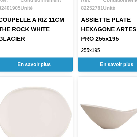
Ref.
Conditionnement
Ref.
Conditionnem
82401905
Unité
82252781
Unité
COUPELLE A RIZ 11CM
ASSIETTE PLATE
THE ROCK WHITE
HEXAGONE ARTE
GLACIER
PRO 255x195
255x195
En savoir plus
En savoir plus