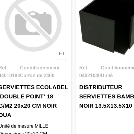
FT
Ref.
Conditionnement
Ref.
Conditionnem
04010184
Carton de 2400
04021040
Unité
SERVIETTES ECOLABEL
DISTRIBUTEUR
'DOUBLE POINT' 18
SERVIETTES BAM
G/M2 20x20 CM NOIR
NOIR 13.5X13.5X10
OUA
Unité de mesure MILLE
Dimensions 20x20 CM