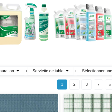
tauration
Serviette de table
Sélectionner une
1
2
3
›
»