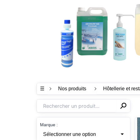
☰
Nos produits
Hôtellerie et res
⚲
✕
Marque :
Sélectionner une option