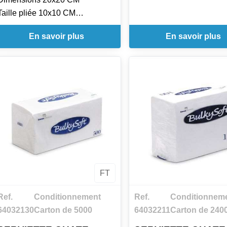
Taille pliée 10x10 CM
Matériel OUATE
En savoir plus
En savoir plus
Couleur NOIR
Grammage 18 G/M2
FT
Ref.
Conditionnement
Ref.
Conditionnem
64032130
Carton de 5000
64032211
Carton de 240