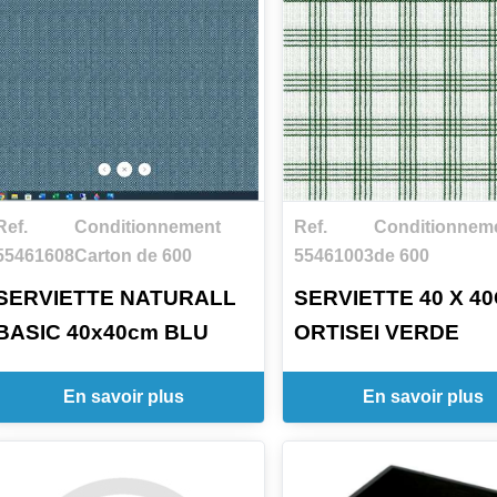
Ref.
Conditionnement
Ref.
Conditionneme
55461608
Carton de 600
55461003
de 600
SERVIETTE NATURALL
SERVIETTE 40 X 4
BASIC 40x40cm BLU
ORTISEI VERDE
En savoir plus
En savoir plus