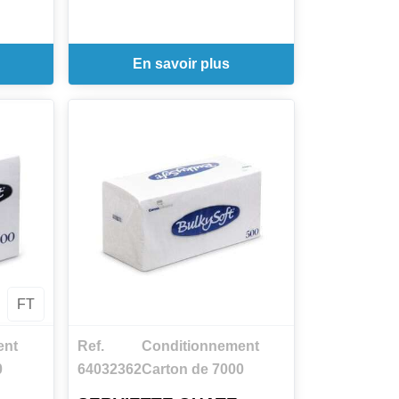
En savoir plus
FT
ent
Ref.
Conditionnement
0
64032362
Carton de 7000