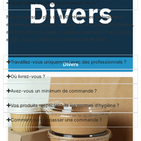
Quels types de produits proposez-vous ?
Nous proposons plus de 8 000 références en hygiène et
entretien professionnel : produits de nettoyage, désinfection,
entretien des sols, linge et surfaces, vaisselle jetable, gants
et EPI , sacs poubelle et collecteurs de déchets.
Travaillez-vous uniquement avec des professionnels ?
Divers
Où livrez-vous ?
Avez-vous un minimum de commande ?
Vos produits respectent-ils les normes d’hygiène ?
Comment puis-je passer une commande ?