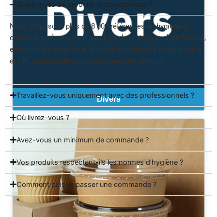
Quels types de produits proposez-vous ?
Nous proposons plus de 8 000 références en hygiène et
entretien professionnel : produits de nettoyage, désinfection,
entretien des sols, linge et surfaces, vaisselle jetable, gants
et EPI , sacs poubelle et collecteurs de déchets.
Travaillez-vous uniquement avec des professionnels ?
Divers
Où livrez-vous ?
Avez-vous un minimum de commande ?
Vos produits respectent-ils les normes d’hygiène ?
Comment puis-je passer une commande ?