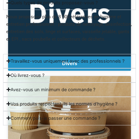
Quels types de produits proposez-vous ?
Nous proposons plus de 8 000 références en hygiène et
entretien professionnel : produits de nettoyage, désinfection,
entretien des sols, linge et surfaces, vaisselle jetable, gants
et EPI , sacs poubelle et collecteurs de déchets.
Travaillez-vous uniquement avec des professionnels ?
Divers
Où livrez-vous ?
Avez-vous un minimum de commande ?
Vos produits respectent-ils les normes d’hygiène ?
Comment puis-je passer une commande ?