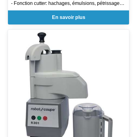
- Fonction cutter: hachages, émulsions, pétrissages,
broyages ou encore des sauces.
En savoir plus
- Fonction coupe-Légumes: émincés, coupes
ondulées, râpés ou juliennes pour salades,
sandwiches et autres préparations quotidiennes.