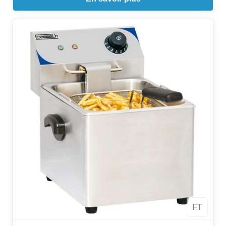
Construit pour durer, il a reçu le Label Longtime qui
témoigne de sa robustesse et de sa durabilité!
100% fabriqué en France depuis 1954
FT