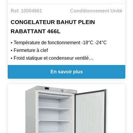
Ref. 10004661
Conditionnement Unité
CONGELATEUR BAHUT PLEIN
RABATTANT 466L
• Température de fonctionnement -18°C -24°C
• Fermeture à clef
• Froid statique et condenseur ventilé
• Gaz réfrigérant R600a
En savoir plus
• Carrosserie blanche
• Cuve aluminium à angles internes arrondis
• Couvercle plein abattant ou couvercle vitré
coulissant
• Thermostat mécanique
• Dotation : 1 panier, sauf modèle BD5981F : 2
paniers
• Dégivrage manuel