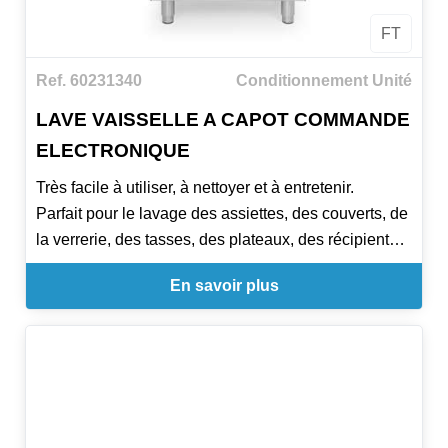
- Tuyau d'eau raccord 3” (150 cm).
FT
- Tuyau d'évacuation Ø 25 mm (200cm).
- Corde électrique sans fiche.
Ref. 60231340
Conditionnement Unité
- Doseur produit rinçage.
LAVE VAISSELLE A CAPOT COMMANDE
ELECTRONIQUE
Très facile à utiliser, à nettoyer et à entretenir.
Parfait pour le lavage des assiettes, des couverts, de
la verrerie, des tasses, des plateaux, des récipients
GN 1/1
En savoir plus
Commande électronique