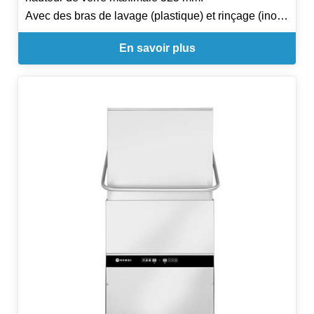
Avec des bras de lavage (plastique) et rinçage (inox)
rotatifs indépendants et des jets fixes supérieures
En savoir plus
pour le lavage.
Équipé avec une porte à double paroi solide avec
deux charnières, il faut une espace de 370 mm pour
pouvoir l'ouvrir complétement.
Capacité de la chaudière: 6 L (6kW).
Capacité de la cuve: 35 L (6kW).
Pompe à eau puissante (0,75CV)- convient au norme
IPX4.
Avec thermomètre qui indique la température de la
chaudière.
Poids: 57 kg.
Livré avec:
- Casier à verres (500x500x(H)105 mm).
- Casier à assiettes (500x500x(H)105 mm).
- Panier à couverts (110x110x(H)130 mm).