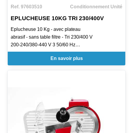
d'une isolation de 60 mm sans CFC, et d'un
Ref. 97603510
Conditionnement Unité
espacement entre les niveaux de 233 mm (7 niveaux
EPLUCHEUSE 10KG TRI 230/400V
fixes). Prévues pour température ambiante maximale
de 32°C.
Eplucheuse 10 Kg - avec plateau
abrasif - sans table filtre - Tri 230/400 V
Utilise du gaz réfrigérant R600A et fonctionne en 230
200-240/380-440 V 3 50/60 Hz
V.
UKCA;CE
En savoir plus
lxpxh 440x690x680 mm
4 pieds inox de 90 mm de hauteur fournis d'origine.
Livrée avec 2 roulettes montées à l'arrière