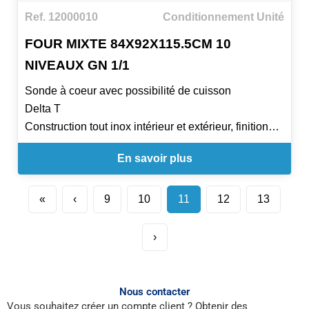
Ref. 12000010
Conditionnement Unité
FOUR MIXTE 84X92X115.5CM 10
NIVEAUX GN 1/1
Sonde à coeur avec possibilité de cuisson
Delta T
Construction tout inox intérieur et extérieur, finition
Scotch Brite
En savoir plus
De 4 à 10 niveaux 600 x 400
Fonction auto-reverse
Commandes digitales, affichage digital
«
‹
9
10
11
12
13
9 programmes de cuisson
Prévus pour grilles 600 x 400
›
Espacement entre les niveaux
80 mm
Nous contacter
Vous souhaitez créer un compte client ? Obtenir des