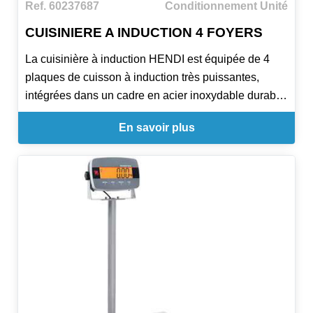
Ref. 60237687
Conditionnement Unité
CUISINIERE A INDUCTION 4 FOYERS
La cuisinière à induction HENDI est équipée de 4
plaques de cuisson à induction très puissantes,
intégrées dans un cadre en acier inoxydable durable
avec une surface élégante en verre trempé. Avec 11
En savoir plus
niveaux de puissance précis, cet appareil offre une
cuisson flexible et économe en énergie pour les
établissements de restauration très fréquentés. Les
pieds réglables assurent la stabilité, tandis qu'une
étagère intégrée permet un rangement pratique.