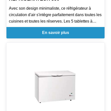
Avec son design minimaliste, ce réfrigérateur à
circulation d'air s'intègre parfaitement dans toutes les
cuisines et toutes les réserves. Les 5 tablettes à
hauteur réglable permettent de conserver les
En savoir plus
aliments (emballés ou dans des récipients) au frais.