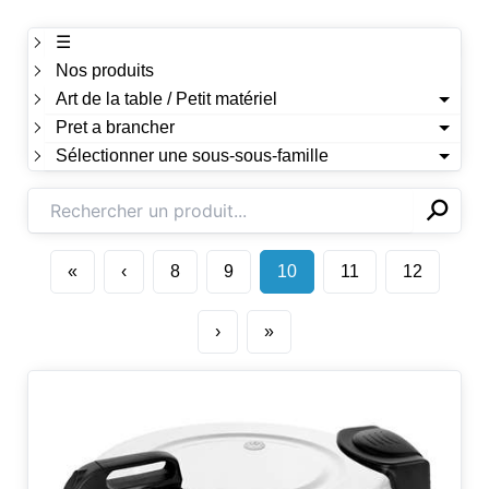
☰
Nos produits
Art de la table / Petit matériel
Pret a brancher
Sélectionner une sous-sous-famille
⚲
✕
«
‹
8
9
10
11
12
›
»