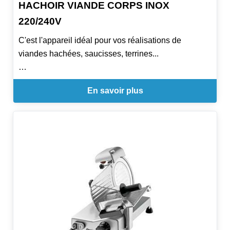
HACHOIR VIANDE CORPS INOX
220/240V
C'est l'appareil idéal pour vos réalisations de
viandes hachées, saucisses, terrines...
Il est capable de hacher toutes sortes de viandes y
En savoir plus
compris les plus difficiles.
Corps de broyage en acier inoxydable (ø 70 mm).
Marche arrière en cas de bourrage.
Appareil livré avec 3 grilles inox standards (trous ø
3mm, ø 4.5 mm, ø 8 mm)
Jeu de 3 cornets à saucisse disponible en option, à
adapter sur une grille spéciale avec trous de Ø20
mm.
Facile à monter, démonter et nettoyer.
Vitesse : 1500 tr/min (50 Hz)- 1800 tr/min (60 Hz)
Existe en deux couleurs : rouge ou gris