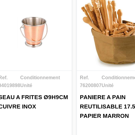
Ref.
Conditionnement
Ref.
Conditionnem
04019898
Unité
76200807
Unité
SEAU A FRITES Ø9H9CM
PANIERE A PAIN
CUIVRE INOX
REUTILISABLE 17.
PAPIER MARRON