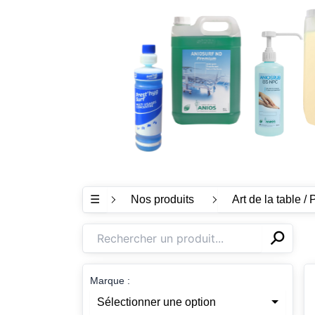
☰
Nos produits
Art de la table / 
⚲
✕
Marque :
Sélectionner une option