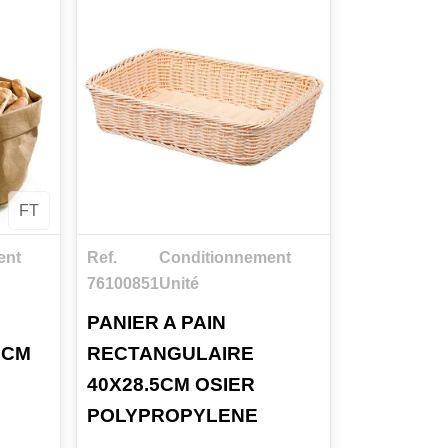
FT
ent
Ref.
Conditionnement
76100851
Unité
PANIER A PAIN
5CM
RECTANGULAIRE
40X28.5CM OSIER
POLYPROPYLENE