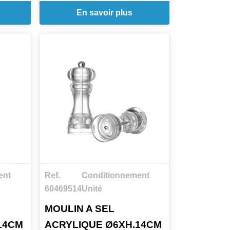
En savoir plus
ent
Ref.
Conditionnement
60469514
Unité
MOULIN A SEL
14CM
ACRYLIQUE Ø6XH.14CM