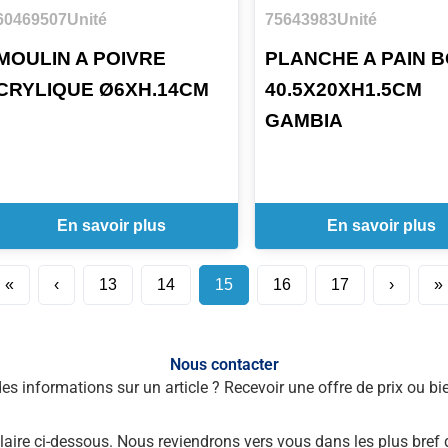
60469507
Unité
75643983
Unité
MOULIN A POIVRE
PLANCHE A PAIN B
CRYLIQUE Ø6XH.14CM
40.5X20XH1.5CM
GAMBIA
En savoir plus
En savoir plus
«
‹
13
14
15
16
17
›
»
Nous contacter
des informations sur un article ? Recevoir une offre de prix ou 
laire ci-dessous. Nous reviendrons vers vous dans les plus bref 