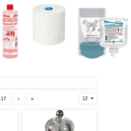
12
17
›
»