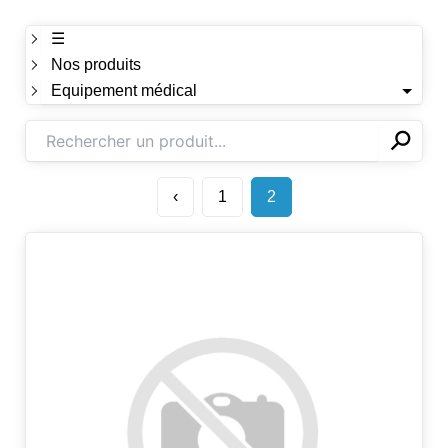
☰
Nos produits
Equipement médical
⚲
✕
‹
1
2