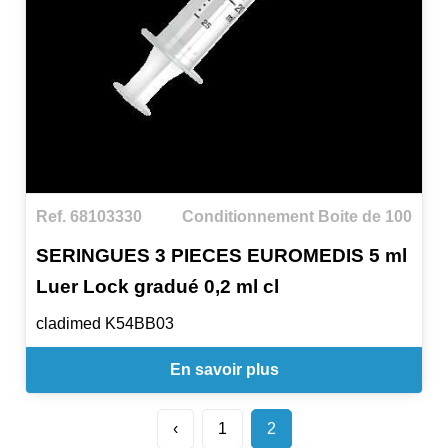
Ref. 68103330
Conditionnement Boite de 100
SERINGUES 3 PIECES EUROMEDIS 5 ml
Luer Lock gradué 0,2 ml cl
cladimed K54BB03
En savoir plus
‹
1
2