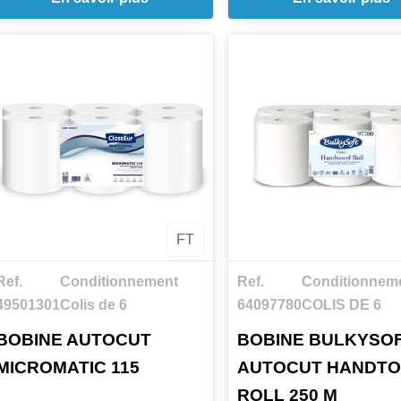
FT
Ref.
Conditionnement
Ref.
Conditionnem
49501301
Colis de 6
64097780
COLIS DE 6
BOBINE AUTOCUT
BOBINE BULKYSO
MICROMATIC 115
AUTOCUT HANDT
ROLL 250 M