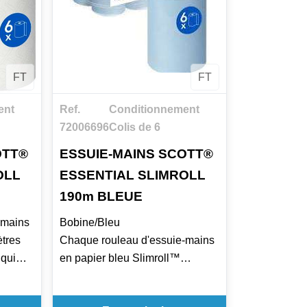
FT
FT
ent
Ref.
Conditionnement
72006696
Colis de 6
OTT®
ESSUIE-MAINS SCOTT®
OLL
ESSENTIAL SLIMROLL
190m BLEUE
-mains
Bobine/Bleu
ètres
Chaque rouleau d'essuie-mains
 qui
en papier bleu Slimroll™
essuie-
contient 190 mètres d'essuie-
mains 1 épaisseur, ce qui