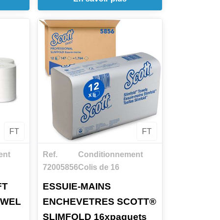
FT
FT
ent
Ref.
Conditionnement
72005856
Colis de 16
FT
ESSUIE-MAINS
OWEL
ENCHEVETRES SCOTT®
SLIMFOLD 16xpaquets