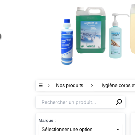
☰
Nos produits
Hygiène corps e
⚲
✕
Marque :
Sélectionner une option