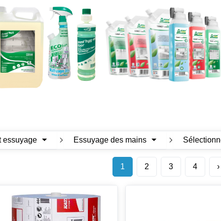
t essuyage
Essuyage des mains
Sélectionn
1
2
3
4
›