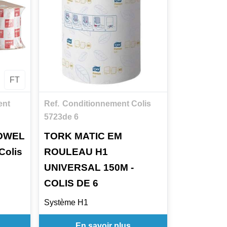
FT
ent
Ref.
Conditionnement Colis
5723
de 6
TOWEL
TORK MATIC EM
Colis
ROULEAU H1
UNIVERSAL 150M -
COLIS DE 6
Système H1
En savoir plus