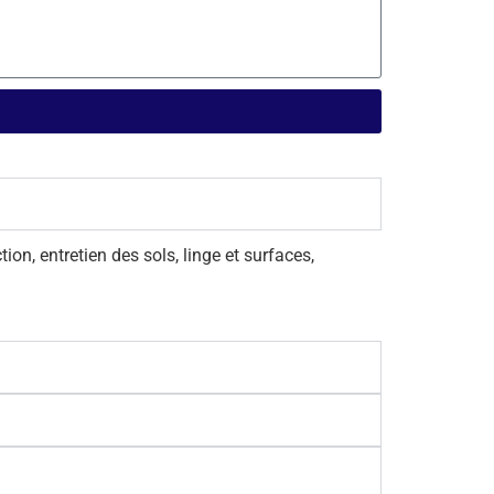
e
hygiénique
ibuteur
Certifiés Écolabel européen et
le à
pour le contact alimentaire
lanc
Compatibles avec le distributeur
ode
d'essuie-mains roulés facile à
e plus
nettoyer Aquarius™ en blanc
(code 7955) ou en noir (code
7956), notre distributeur le plus
hygiénique du marché
on, entretien des sols, linge et surfaces,