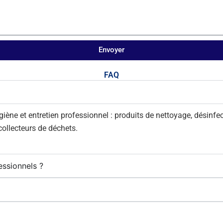
pour le contact alimentair
Compatibles avec le distr
d'essuie-mains roulés faci
nettoyer Aquarius™ en b
Envoyer
(code 7955) ou en noir (c
7956), notre distributeur l
FAQ
hygiénique du marché
ne et entretien professionnel : produits de nettoyage, désinfecti
 collecteurs de déchets.
essionnels ?