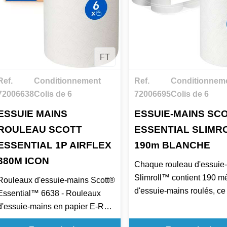
FT
Ref.
Conditionnement
Ref.
Conditionnem
72006638
Colis de 6
72006695
Colis de 6
ESSUIE MAINS
ESSUIE-MAINS SC
ROULEAU SCOTT
ESSENTIAL SLIMR
ESSENTIAL 1P AIRFLEX
190m BLANCHE
380M ICON
Chaque rouleau d'essuie
Slimroll™ contient 190 m
Rouleaux d'essuie-mains Scott®
d'essuie-mains roulés, ce
Essential™ 6638 - Rouleaux
équivaut à 760 feuilles d'
d'essuie-mains en papier E-Roll
mains en papier
grand format - 6 x rouleaux de