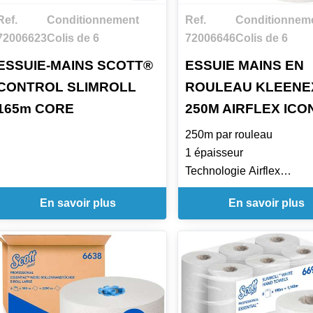
Ref.
Conditionnement
Ref.
Conditionnem
72006623
Colis de 6
72006646
Colis de 6
ESSUIE-MAINS SCOTT®
ESSUIE MAINS EN
CONTROL SLIMROLL
ROULEAU KLEENE
165m CORE
250M AIRFLEX ICO
250m par rouleau
1 épaisseur
Technologie Airflex
Ecolabel
En savoir plus
En savoir plus
15.00 cm / 4.4 cm
Distributeur Icon