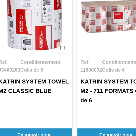
FT
Ref.
Conditionnement
Ref.
Conditionnem
03460263
Colis de 6
11600002
Colis de 6
KATRIN SYSTEM TOWEL
KATRIN SYSTEM 
M2 CLASSIC BLUE
M2 - 711 FORMATS 
de 6
En savoir plus
En savoir plus