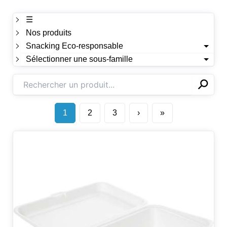
☰
Nos produits
Snacking Eco-responsable
Sélectionner une sous-famille
⚲
✕
1
2
3
›
»